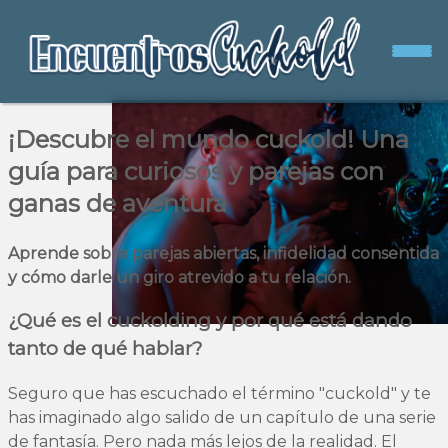
¡Descubre el mundo cuckold! Una
guía para curiosos y parejas con
ganas de aventura
Aprende sobre parejas abiertas, infidelidad consentida
y cómo darle un giro atrevido a tu relación.
¿Qué es el cuckolding y por qué está dando
tanto de qué hablar?
Seguro que has escuchado el término "cuckold" y te
has imaginado algo salido de un capítulo de una serie
de fantasía. Pero nada más lejos de la realidad. El